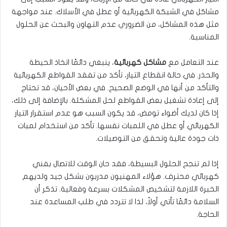
مشاكل في الشبكة الكهربائية أو عطل في الأسلاك. عند مواجهة
مثل هذه المشاكل، من الضروري عدم التهاون والبحث عن الحلول
المناسبة.
عند التعامل مع
مشاكل كهربائية
، ينبغي دائمًا اتخاذ الحيطة
والحذر. في حالة انقطاع التيار، تأكد من تفقد القواطع الكهربائية
والتأكد من أنها في الوضع الصحيح. في بعض الأحيان، قد تحتاج
إلى إعادة تشغيل بعض القواطع لحل المشكلة. بالإضافة إلى ذلك،
إذا كان لديك أضواء تومض، قد يكون السبب هو عدم استقرار التيار
الكهربائي أو عطل في اللمبات نفسها. تأكد من استخدام لمبات
ذات جودة عالية وتحقق من التوصيلات.
إذا لم تنجح الحلول البسيطة، فقد حان الوقت للاتصال بفني
كهربائي محترف. هؤلاء المهنيون مدربون بشكل جيد ولديهم
الخبرة اللازمة لتشخيص المشكلات بسرعة وفعالية. تذكر أن
السلامة دائمًا تأتي أولاً، لذا لا تتردد في طلب المساعدة عند
الحاجة.