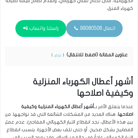
الكهربائية، متى تحتاج لفني كهربائي، ونقدم نصائح قيمة لصيانة
كهرباء المنزل.
اتصال 99080506 📞
راسلنا واتساب 📲
عناوين المقالة (اضغط للانتقال)
عرض
أشهر أعطال الكهرباء المنزلية
وكيفية اصلاحها
عندما يتعلق الأمر بــ
أشهر أعطال الكهرباء المنزلية وكيفية
اصلاحها
، هناك العديد من المشكلات الشائعة التي قد تواجهها. من
بين هذه الأعطال، نجد انقطاع التيار الكهربائي المفاجئ، عدم عمل
المصابيح بشكل صحيح، أو حتى تلف بعض الأجهزة. يتسبب انقطاع
التيار الكهربائي عادةً في حالة من الإرباك، وقد يعود السبب إلى