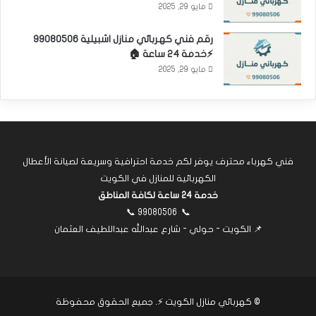
مايو 29, 2025
رقم فني كهربائي منازل اشبيلية 99080506
⚡خدمة 24 ساعة 🏠
مايو 29, 2025
فني كهرباء محترف يوفر لكم خدمة احترافية وسريعة لصيانة الأعطال
الكهربائية للمنازل في الكويت
خدمة 24 ساعة لكافة المناطق
📞
99080506
📞
📌 الكويت - حولي - شارع عبدالله عبداللطيف العثمان
©
كهربائي منازل الكويت ⚡
. جميع الحقوق محفوظة