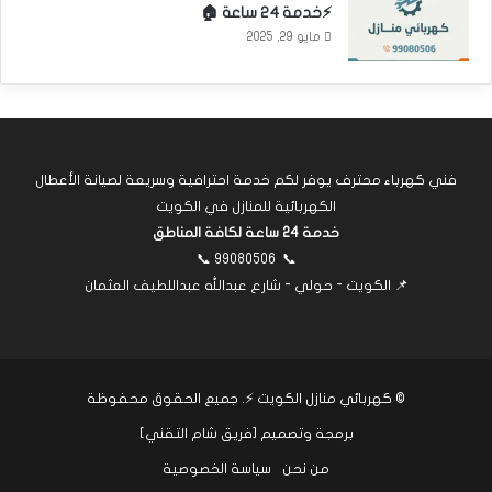
⚡خدمة 24 ساعة 🏠
مايو 29, 2025
فني كهرباء محترف يوفر لكم خدمة احترافية وسريعة لصيانة الأعطال
الكهربائية للمنازل في الكويت
خدمة 24 ساعة لكافة المناطق
📞
99080506
📞
📌 الكويت - حولي - شارع عبدالله عبداللطيف العثمان
©
كهربائي منازل الكويت ⚡
. جميع الحقوق محفوظة
برمجة وتصميم [
فريق شام التقني
]
من نحن
سياسة الخصوصية