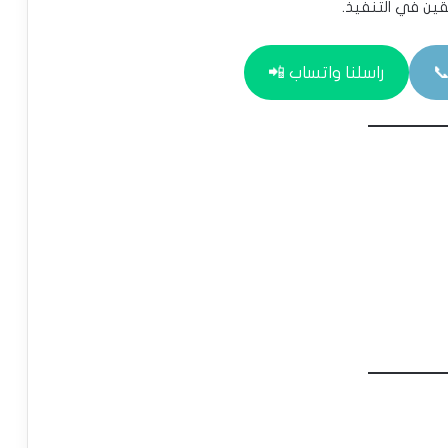
قين في التنفيذ.
راسلنا واتساب 📲