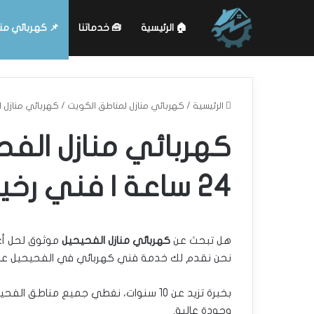
🏠 الرئيسية
🧰 خدماتنا
📌 كهربائي من
الرئيسية
/
كهربائي منازل لمناطق الكويت
/
كهربائي منازل الفحيحيل | خد
كهربائي منازل الفح
24 ساعة | فني رخيص مضمون 99080506
هل تبحث عن
كهربائي منازل الفحيحيل
موثوق لحل أعط
نحن نقدم لك خدمة فني كهربائي في الفحيحيل على 
بخبرة تزيد عن 10 سنوات، نغطي جميع مناط
وجودة عالية.