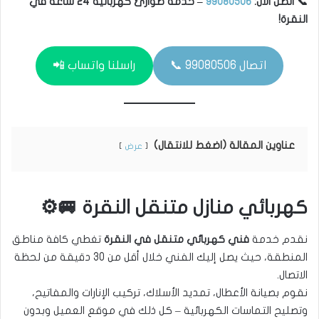
📞 اتصل الآن:
99080506
– خدمة طوارئ كهربائية 24 ساعة في
النقرة!
اتصال 99080506 📞
راسلنا واتساب 📲
عناوين المقالة (اضغط للانتقال)
عرض
كهربائي منازل متنقل النقرة 🚐⚙️
نقدم خدمة
فني كهربائي متنقل في النقرة
تغطي كافة مناطق
المنطقة، حيث يصل إليك الفني خلال أقل من 30 دقيقة من لحظة
الاتصال.
نقوم بصيانة الأعطال، تمديد الأسلاك، تركيب الإنارات والمفاتيح،
وتصليح التماسات الكهربائية – كل ذلك في موقع العميل وبدون