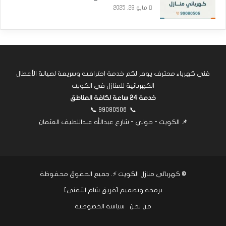
مايو 29, 2025
فني كهرباء محترف يوفر لكم خدمة احترافية وسريعة لصيانة الأعطال
الكهربائية للمنازل في الكويت
خدمة 24 ساعة لكافة المناطق
📞
99080506
📞
📌 الكويت - حولي - شارع عبدالله عبداللطيف العثمان
©
كهربائي منازل الكويت ⚡
. جميع الحقوق محفوظة
برمجة وتصميم [
فريق شام التقني
]
من نحن
سياسة الخصوصية