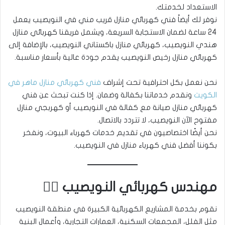
الاستعداد لخدمتك.
نوفر لك أيضاً فني كهربائي منازل قريب مني في النويصيب يعمل
24 ساعة لضمان الاستجابة السريعة، ويشمل فريقنا كهربائي منازل
هندي النويصيب، كهربائي منازل باكستاني النويصيب، بالإضافة إلى
كهربائي منازل رخيص النويصيب يقدم جودة عالية بأسعار مناسبة.
نحن نعمل بكل احترافية تحت إشراف
فني كهربائي منازل ماهر في
الكويت
ونقدم خدماتنا بكفالة وضمان. إذا كنت تبحث عن فني
كهربائي منازل صيانة مع كفالة في النويصيب أو كهربجي منازل
مفتوح الآن النويصيب، لا تتردد بالاتصال.
نحن أيضًا اختصاصيون في تقديم خدمات كهرباء البيوت، ونفخر
بكوننا أفضل فني كهرباء منازل في النويصيب.
مهندس كهربائي النويصيب 👷‍♂️
نقوم بخدمة المشاريع الكهربائية الكبيرة في منطقة النويصيب
مثل الفلل، المجمعات السكنية، العمارات التجارية، وأعمال البنية