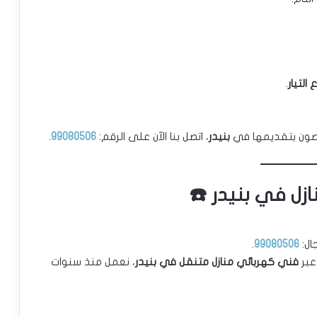
التيار
.
صصون بتقديمها في
بنيدر
، اتصل بنا الآن على الرقم:
99080506
.
زل في بنيدر ☎️
ال:
99080506
.
عبر
فني كهربائي منازل متنقل في بنيدر
، نعمل منذ سنوات