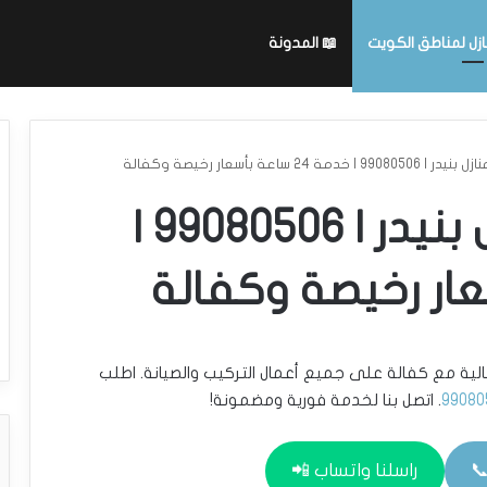
ازل لمناطق الكويت
📖 المدونة
ة 24 ساعة بأسعار رخيصة وكفالة
فني كهربائي منازل بنيدر | 99080506 |
 رخيصة وجودة عالية مع كفالة على جميع أعمال التركيب والصيانة. اطلب
99080
. اتصل بنا لخدمة فورية ومضمونة!
راسلنا واتساب 📲