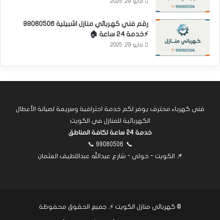
مايو 29, 2025
رقم فني كهربائي منازل اشبيلية 99080506
⚡خدمة 24 ساعة 🏠
مايو 29, 2025
فني كهرباء محترف يوفر لكم خدمة احترافية وسريعة لصيانة الأعطال
الكهربائية للمنازل في الكويت
خدمة 24 ساعة لكافة المناطق
📞
99080506
📞
📌 الكويت - حولي - شارع عبدالله عبداللطيف العثمان
©
كهربائي منازل الكويت ⚡
. جميع الحقوق محفوظة